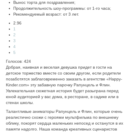
Вынос торта для поздравления;
Продолжительность шоу-программы: от 1-го часа;
Рекомендуемый возраст: от 3 лет.
2.96
1
2
3
4
5
Голосов: 424
Добрая, наивная и веселая девушка придет в гости на
детское торжество вместе со своим другом, если родители
позаботятся заблаговременно заказать в агентстве «Happy-
Kinder.com» эту забавную парочку Рапунцель и Флин.
Увлекательная сюжетная история будет разыграна перед
юной аудиторией у вас дома, в ресторане, в садике или в
стенах школы.
Талантливые аниматоры Рапунцель и Флин, которые очень
реалистично схожи с героями мультфильма по внешнему
облику, покорят сердца маленьких непосед и останутся в их
памяти надолго. Наша команда креативных сценаристов