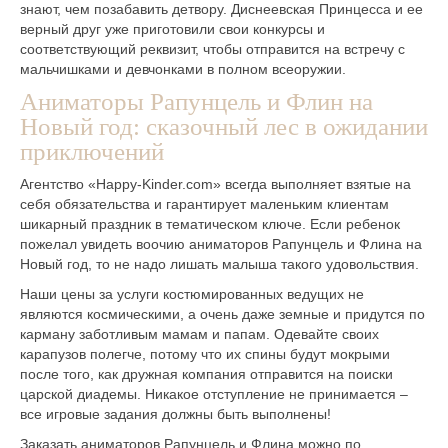
знают, чем позабавить детвору. Диснеевская Принцесса и ее
верный друг уже приготовили свои конкурсы и
соответствующий реквизит, чтобы отправится на встречу с
мальчишками и девчонками в полном всеоружии.
Аниматоры Рапунцель и Флин на
Новый год: сказочный лес в ожидании
приключений
Агентство «Happy-Kinder.com» всегда выполняет взятые на
себя обязательства и гарантирует маленьким клиентам
шикарный праздник в тематическом ключе. Если ребенок
пожелал увидеть воочию аниматоров Рапунцель и Флина на
Новый год, то не надо лишать малыша такого удовольствия.
Наши цены за услуги костюмированных ведущих не
являются космическими, а очень даже земные и придутся по
карману заботливым мамам и папам. Одевайте своих
карапузов полегче, потому что их спины будут мокрыми
после того, как дружная компания отправится на поиски
царской диадемы. Никакое отступление не принимается –
все игровые задания должны быть выполнены!
Заказать аниматоров Рапунцель и Флина можно по