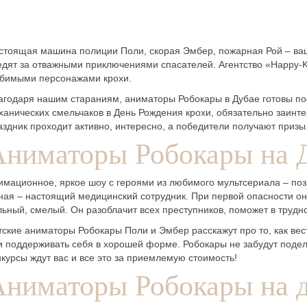
стоящая машина полиции Поли, скорая Эмбер, пожарная Рой – ваш
едят за отважными приключениями спасателей. Агентство «Happy-Ki
бимыми персонажами крохи.
агодаря нашим стараниям, аниматоры Робокары в Дубае готовы по
ханических смельчаков в День Рождения крохи, обязательно заинте
аздник проходит активно, интересно, а победители получают приз
Аниматоры Робокары на 
имационное, яркое шоу с героями из любимого мультсериала – по
ная – настоящий медицинский сотрудник. При первой опасности о
льный, смелый. Он разоблачит всех преступников, поможет в трудн
тские аниматоры Робокары Поли и Эмбер расскажут про то, как вес
и поддерживать себя в хорошей форме. Робокары не забудут подел
нкурсы ждут вас и все это за приемлемую стоимость!
Аниматоры Робокары на д