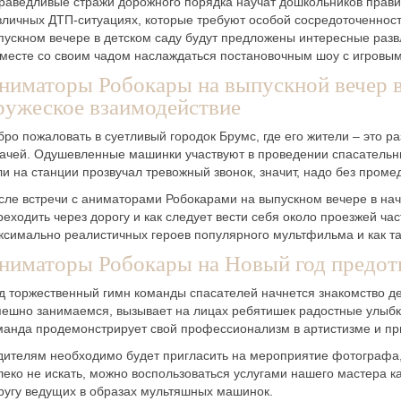
раведливые стражи дорожного порядка научат дошкольников прави
зличных ДТП-ситуациях, которые требуют особой сосредоточеннос
пускном вечере в детском саду будут предложены интересные развл
вместе со своим чадом наслаждаться постановочным шоу с игровым
ниматоры Робокары на выпускной вечер в
ружеское взаимодействие
бро пожаловать в суетливый городок Брумс, где его жители – это
гачей. Одушевленные машинки участвуют в проведении спасательны
ли на станции прозвучал тревожный звонок, значит, надо без проме
сле встречи с аниматорами Робокарами на выпускном вечере в нача
реходить через дорогу и как следует вести себя около проезжей ч
ксимально реалистичных героев популярного мультфильма и как та
ниматоры Робокары на Новый год предотв
д торжественный гимн команды спасателей начнется знакомство де
пешно занимаемся, вызывает на лицах ребятишек радостные улыбк
манда продемонстрирует свой профессионализм в артистизме и пр
дителям необходимо будет пригласить на мероприятие фотографа,
леко не искать, можно воспользоваться услугами нашего мастера к
кругу ведущих в образах мультяшных машинок.